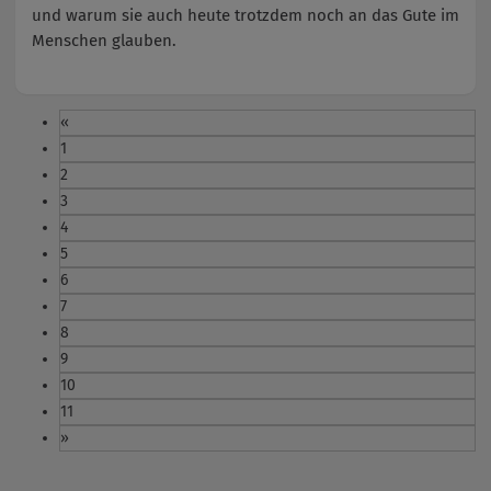
und warum sie auch heute trotzdem noch an das Gute im
Menschen glauben.
«
1
2
3
4
5
6
7
8
9
10
11
»