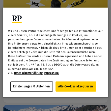
Wir und unsere Partner speichern und/oder greifen auf Informationen auf
einem Gerät zu, z.B. auf eindeutige Kennungen in Cookies, um
personenbezogene Daten zu verarbeiten. Sie können akzeptieren oder
Ihre Präferenzen verwalten, einschließlich Ihres Widerspruchsrechts bei
berechtigtem Interesse. Klicken Sie dazu bitte unten oder besuchen Sie zu
einem beliebigen Zeitpunkt die Seite mit den Datenschutzrichtlinien.
Diese Präferenzen werden unseren Partnern signalisiert und haben keinen
SIGNALTÖNE VON APPS
Einfluss auf die Browserdaten Ihre Zustimmung umfasst alle Seiten und
Der Sound des Homeoffice
schließt gem. Art. 49 Abs. 1 S. 1 lit. a DSGVO auch die Datenverarbeitung
außerhalb des EWR, z.B. in den USA
ein.
Datenschutzerklärung
Impressum
19.05.2020 –
Email, Slack, SMS: Jede App hat ihren
eigenen Signalton. Das kann ganz schön stressig sein.
Einstellungen & Ablehnen
Alle Cookies akzeptieren
Muss es aber nicht.